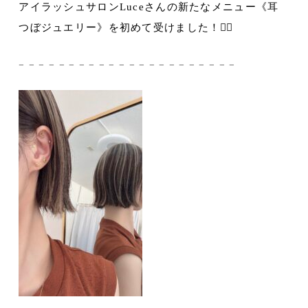
アイラッシュサロンLuceさんの
新たなメニュー《耳
つぼジュエリー》を初めて受けました！👂🏻
𓐄 𓐄 𓐄 𓐄 𓐄 𓐄 𓐄 𓐄 𓐄 𓐄 𓐄 𓐄 𓐄 𓐄 𓐄 𓐄 𓐄 𓐄 𓐄 𓐄 𓐄 𓐄