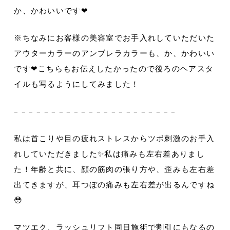
か、かわいいです❤︎
※ちなみにお客様の美容室でお手入れしていただいた
アウターカラーのアンブレラカラーも、か、かわいい
です❤︎こちらもお伝えしたかったので後ろのヘアスタ
イルも写るようにしてみました！
𓐄 𓐄 𓐄 𓐄 𓐄 𓐄 𓐄 𓐄 𓐄 𓐄 𓐄 𓐄 𓐄 𓐄 𓐄 𓐄 𓐄 𓐄 𓐄 𓐄 𓐄 𓐄
私は首こりや目の疲れストレスからツボ刺激のお手入
れしていただきました✨私は痛みも左右差ありまし
た！年齢と共に、顔の筋肉の張り方や、歪みも左右差
出てきますが、耳つぼの痛みも左右差が出るんですね
😳
マツエク、ラッシュリフト同日施術で割引にもなるの