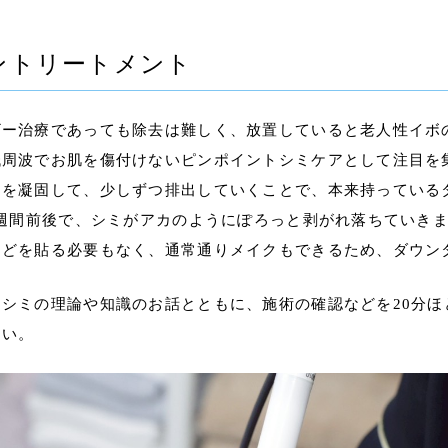
ントリートメント
ザー治療であっても除去は難しく、放置していると老人性イボ
周波でお肌を傷付けないピンポイントシミケアとして注目を
クを凝固して、少しずつ排出していくことで、本来持っている
1週間前後で、シミがアカのようにぽろっと剥がれ落ちていきま
などを貼る必要もなく、通常通りメイクもできるため、ダウン
シミの理論や知識のお話とともに、施術の確認などを20分ほ
さい。