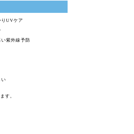
りUVケア
ー
と高い紫外線予防
しい
します。