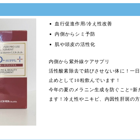
血行促進作用/冷え性改善
内側からシミ予防
肌や頭皮の活性化
内側から紫外線ケアサプリ
活性酸素除去で錆びさせない体に！一
止めとして10粒飲んでいます！
今年の夏のメラニン生成を防ぐこと=新
ます！冷え性やニキビ、内因性肝斑の