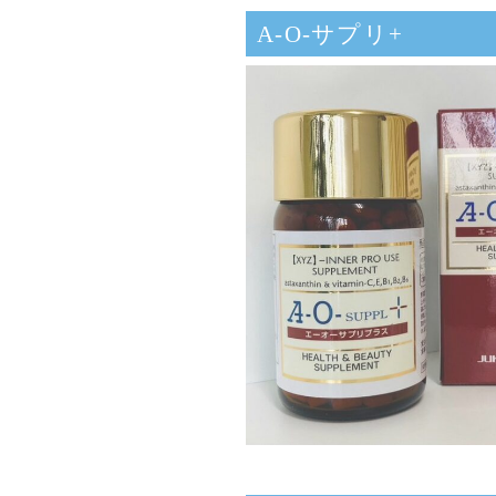
A-O-サプリ+