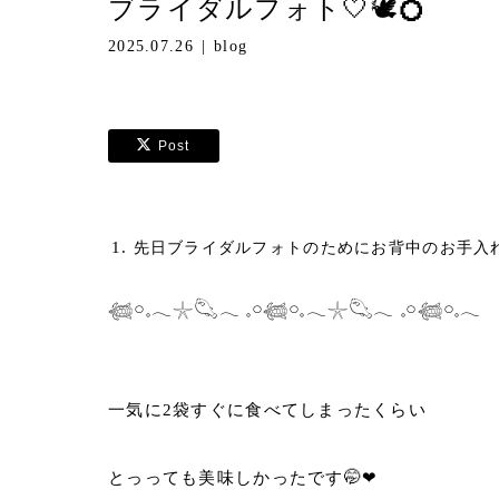
ブライダルフォト🤍🕊💍
2025.07.26
blog
Post
先日ブライダルフォトのためにお背中のお手入れ
𓆉𓏸𓈒𓂃𓇼𓆡𓂃 𓈒𓏸𓆉𓏸𓈒𓂃𓇼𓆡𓂃 𓈒𓏸𓆉𓏸𓈒𓂃
一気に2袋すぐに食べてしまったくらい
とっっても美味しかったです🤭❤︎