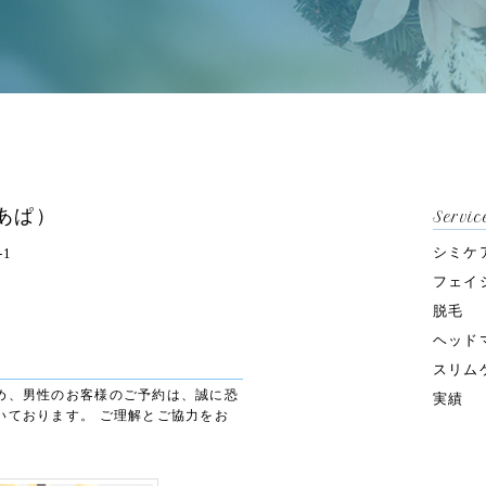
ぐあぱ）
Servi
シミケ
-1
フェイ
脱毛
ヘッド
スリム
め、男性のお客様のご予約は、誠に恐
実績
いております。 ご理解とご協力をお